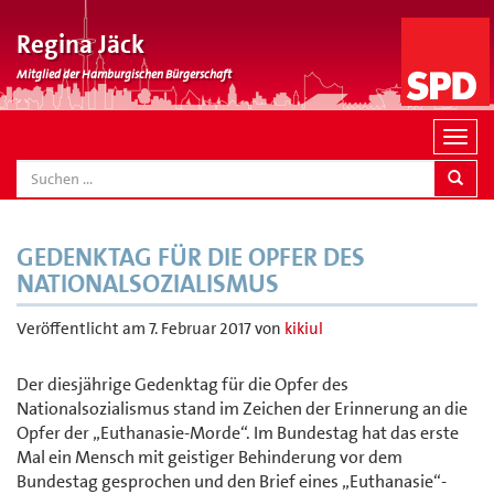
Regina Jäck
Mitglied der Hamburgischen Bürgerschaft
N
a
SEARCH
v
i
g
GEDENKTAG FÜR DIE OPFER DES
a
NATIONALSOZIALISMUS
t
i
Veröffentlicht am
7. Februar 2017
von
kikiul
o
n
Der diesjährige Gedenktag für die Opfer des
Nationalsozialismus stand im Zeichen der Erinnerung an die
Opfer der „Euthanasie-Morde“. Im Bundestag hat das erste
Mal ein Mensch mit geistiger Behinderung vor dem
Bundestag gesprochen und den Brief eines „Euthanasie“-