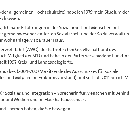
er allgemeinen Hochschulreife) habe ich 1979 mein Studium der
schlossen.
ig. Ich habe Erfahrungen in der Sozialarbeit mit Menschen mit
der gemeinwesenorientierten Sozialarbeit und der Sozialverwaltu
orenwohnanlage Max Brauer Haus.
iterwohlfahrt (AWO), der Patriotischen Gesellschaft und des
 ich Mitglied der SPD und habe in der Partei verschiedene Funktio
seit 1997 Kreis- und Landesdelegierte.
Wandsbek (2004-2007 Vorsitzende des Ausschusses für soziale
s und Mitglied im Fraktionsvorstand) und seit Juli 2011 bin ich M
 für Soziales und Integration – Sprecherin für Menschen mit Behi
ltur und Medien und im Haushaltsausschuss.
und Themen haben, die Sie bewegen.