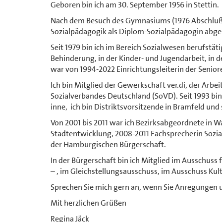
Geboren bin ich am 30. September 1956 in Stettin.
Nach dem Besuch des Gymnasiums (1976 Abschluß d
Sozialpädagogik als Diplom-Sozialpädagogin abge
Seit 1979 bin ich im Bereich Sozialwesen berufstät
Behinderung, in der Kinder- und Jugendarbeit, in 
war von 1994-2022 Einrichtungsleiterin der Seni
Ich bin Mitglied der Gewerkschaft ver.di, der Arbe
Sozialverbandes Deutschland (SoVD). Seit 1993 bin
inne, ich bin Distriktsvorsitzende in Bramfeld und 
Von 2001 bis 2011 war ich Bezirksabgeordnete in 
Stadtentwicklung, 2008-2011 Fachsprecherin Soziale
der Hamburgischen Bürgerschaft.
In der Bürgerschaft bin ich Mitglied im Ausschuss
– , im Gleichstellungsausschuss, im Ausschuss Ku
Sprechen Sie mich gern an, wenn Sie Anregungen 
Mit herzlichen Grüßen
Regina Jäck