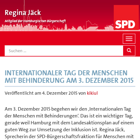
Regina Jäck
Mitglied der Hamburgischen Bürgerschaft
N
a
SEARCH
v
i
g
INTERNATIONALER TAG DER MENSCHEN
a
MIT BEHINDERUNG AM 3. DEZEMBER 2015
t
i
Veröffentlicht am
4. Dezember 2015
von
kikiul
o
n
Am 3. Dezember 2015 begehen wir den ‚Internationalen Tag
der Menschen mit Behinderungen‘. Das ist ein wichtiger Tag,
gerade weil Hamburg mit dem Landesaktionsplan auf einem
guten Weg zur Umsetzung der Inklusion ist. Regina Jäck,
Sprecherin der SPD-Bürgerschaftsfraktion für Menschen mit