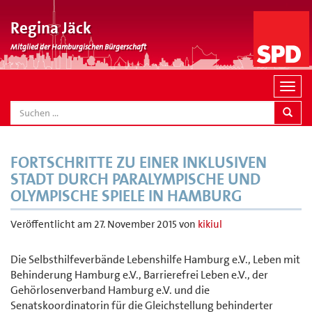
Regina Jäck
Mitglied der Hamburgischen Bürgerschaft
N
a
SEARCH
v
i
g
FORTSCHRITTE ZU EINER INKLUSIVEN
a
STADT DURCH PARALYMPISCHE UND
t
OLYMPISCHE SPIELE IN HAMBURG
i
o
Veröffentlicht am
27. November 2015
von
kikiul
n
Die Selbsthilfeverbände Lebenshilfe Hamburg e.V., Leben mit
Behinderung Hamburg e.V., Barrierefrei Leben e.V., der
Gehörlosenverband Hamburg e.V. und die
Senatskoordinatorin für die Gleichstellung behinderter