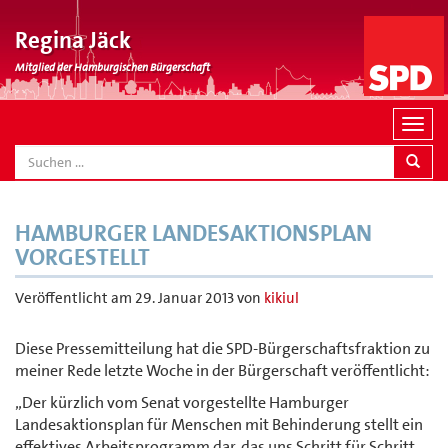
Regina Jäck
Mitglied der Hamburgischen Bürgerschaft
N
a
SEARCH
v
i
g
HAMBURGER LANDESAKTIONSPLAN
a
VORGESTELLT
t
i
Veröffentlicht am
29. Januar 2013
von
kikiul
o
n
Diese Pressemitteilung hat die SPD-Bürgerschaftsfraktion zu
meiner Rede letzte Woche in der Bürgerschaft veröffentlicht:
„Der kürzlich vom Senat vorgestellte Hamburger
Landesaktionsplan für Menschen mit Behinderung stellt ein
effektives Arbeitsprogramm dar, das uns Schritt für Schritt