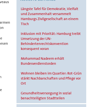
iveaus
Längste Tafel für Demokratie, Vielfalt
und Zusammenhalt versammelt
Hamburgs Zivilgesellschaft an einem
tarmen
Tisch
von
Inklusion mit Priorität: Hamburg treibt
ie
Umsetzung der UN-
iesen
Behindertenrechtskonvention
konsequent voran
Mohammad Nadeem erhält
Bundesverdienstorden
Wohnen bleiben im Quartier: Rot-Grün
n
stärkt Nachbarschaften und Pflege vor
Ort
ie
Gesundheitsversorgung in sozial
benachteiligten Stadtteilen
h