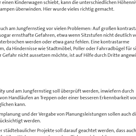
er einen Kinderwagen schiebt, kann die unterschiedlichen Höhenn
Rampen überwinden. Hier wurde vieles richtig gemacht.
auch am Jungfernstieg vor vielen Problemen: Auf großen kontras
 sogar ernsthafte Gefahren, etwa wenn Sitzstufen nicht deutlich 
unterbrochen werden oder etwa ganz fehlen. Eine kontrastarme
m, da Hindernisse wie Stadtmöbel, Poller oder Fahrradbügel für s
r Gefahr nicht aussetzen möchte, ist auf Hilfe durch Dritte angew
ty und am Jungfernstieg soll überprüft werden, inwiefern durch
on Handläufen an Treppen oder einer besseren Erkennbarkeit vo
glichen kann.
lanung und der Vergabe von Planungsleistungen sollen auch d
cksichtigt werden.
 städtebaulicher Projekte soll darauf geachtet werden, dass auc