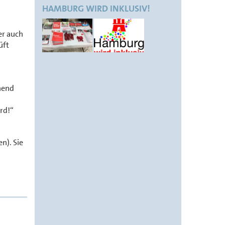
HAMBURG WIRD INKLUSIV!
er auch
üft
hend
rd!“
n). Sie