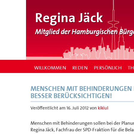
Regina Jäck
Mitglied der Hamburgischen Bürg
WILLKOMMEN
REDEN
PERSÖNLICH
T
MENSCHEN MIT BEHINDERUNGEN B
BESSER BERÜCKSICHTIGEN!
Veröffentlicht am
16. Juli 2012
von
kikiul
Menschen mit Behinderungen sollen bei der Planun
Regina Jäck, Fachfrau der SPD-Fraktion für die Be