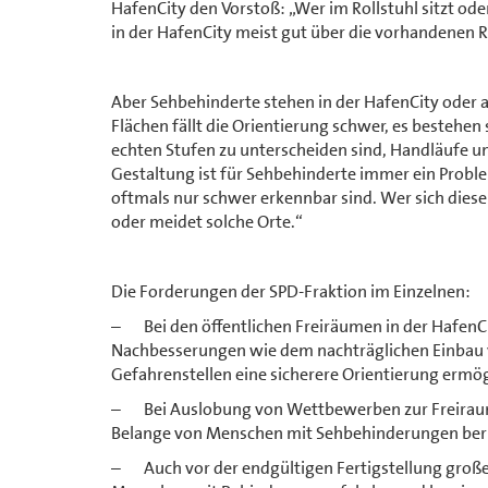
HafenCity den Vorstoß: „Wer im Rollstuhl sitzt od
in der HafenCity meist gut über die vorhandenen 
Aber Sehbehinderte stehen in der HafenCity oder 
Flächen fällt die Orientierung schwer, es bestehen
echten Stufen zu unterscheiden sind, Handläufe 
Gestaltung ist für Sehbehinderte immer ein Proble
oftmals nur schwer erkennbar sind. Wer sich diese
oder meidet solche Orte.“
Die Forderungen der SPD-Fraktion im Einzelnen:
– Bei den öffentlichen Freiräumen in der HafenCi
Nachbesserungen wie dem nachträglichen Einbau v
Gefahrenstellen eine sicherere Orientierung ermö
– Bei Auslobung von Wettbewerben zur Freiraump
Belange von Menschen mit Sehbehinderungen berü
– Auch vor der endgültigen Fertigstellung großer