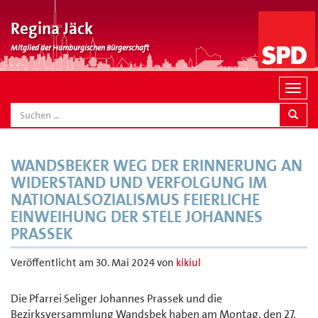
Regina Jäck
Mitglied der Hamburgischen Bürgerschaft
N
a
SEARCH
v
i
g
WANDSBEKER WEG DER ERINNERUNG AN
a
WIDERSTAND UND VERFOLGUNG IM
t
NATIONALSOZIALISMUS FEIERLICHE
i
EINWEIHUNG DER STELE JOHANNES
o
PRASSEK
n
Veröffentlicht am
30. Mai 2024
von
kikiul
Die Pfarrei Seliger Johannes Prassek und die
Bezirksversammlung Wandsbek haben am Montag, den 27.