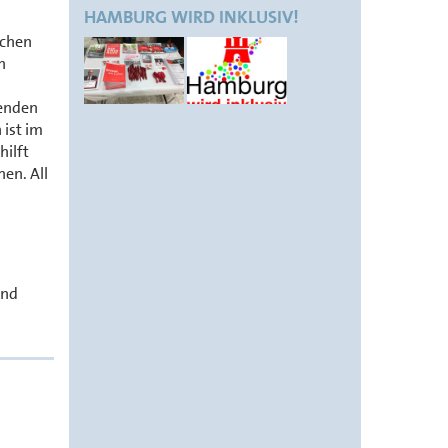
HAMBURG WIRD INKLUSIV!
ichen
n
denden
 ist im
hilft
en. All
und