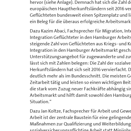
hervor (siehe Anlage). Demnach hat sich die Zahl d
europäischen Hauptherkunftsländern seit 2016 ve
Geflüchteten bundesweit einen Spitzenplatz und li
ein Beleg für die überaus erfolgreiche Arbeitsmar
Dazu Kazim Abaci, Fachsprecher für Migration, In
Integration Geflüchteter in den Hamburger Arbeits
steigende Zahl von Geflüchteten aus Kriegs- und K
Integration in den Hamburger Arbeitsmarkt gesch
Unterstützungsangebot für zugewanderte und zu
lässt sich mit Zahlen belegen: Die Zahl der sozial
Herkunftsländern hat sich seit 2016 vervierfacht. D
deutlich mehr als im Bundesschnitt. Die meisten G
Zeitarbeit tätig und leisten so einen wichtigen B
die stark vom Zuzug neuer Fachkräfte abhängig sin
Arbeitsmarkt und hilft damit sowohl den Hamburg
Situation.“
Dazu Jan Koltze, Fachsprecher für Arbeit und Gew
Arbeit ist der zentrale Baustein für eine gelingen
Maßnahmen zur Qualifizierung und Weiterbildung. 
sozialversicherungspflichtige Arbeit statt Minijobs