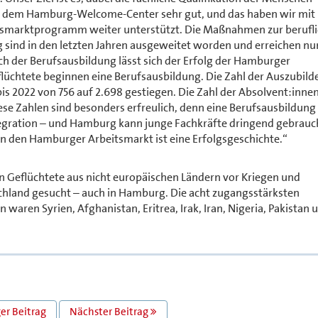
gt dem Hamburg-Welcome-Center sehr gut, und das haben wir mit
smarktprogramm weiter unterstützt. Die Maßnahmen zur berufl
 sind in den letzten Jahren ausgeweitet worden und erreichen nu
ich der Berufsausbildung lässt sich der Erfolg der Hamburger
flüchtete beginnen eine Berufsausbildung. Die Zahl der Auszubil
s 2022 von 756 auf 2.698 gestiegen. Die Zahl der Absolvent:innen
e Zahlen sind besonders erfreulich, denn eine Berufsausbildung 
ntegration – und Hamburg kann junge Fachkräfte dringend gebrauch
 in den Hamburger Arbeitsmarkt ist eine Erfolgsgeschichte.“
on Geflüchtete aus nicht europäischen Ländern vor Kriegen und
chland gesucht – auch in Hamburg. Die acht zugangsstärksten
aren Syrien, Afghanistan, Eritrea, Irak, Iran, Nigeria, Pakistan 
er Beitrag
Nächster Beitrag