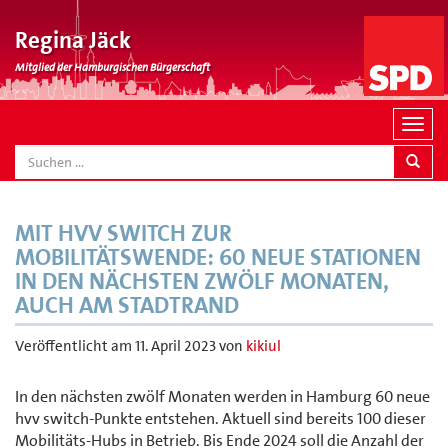
Regina Jäck
Mitglied der Hamburgischen Bürgerschaft
N
a
SEARCH
v
i
g
MIT HVV SWITCH ZUR
a
MOBILITÄTSWENDE: 60 NEUE STATIONEN
t
IN DEN NÄCHSTEN ZWÖLF MONATEN,
i
AUCH AM STADTRAND
o
n
Veröffentlicht am
11. April 2023
von
kikiul
In den nächsten zwölf Monaten werden in Hamburg 60 neue
hvv switch-Punkte entstehen. Aktuell sind bereits 100 dieser
Mobilitäts-Hubs in Betrieb. Bis Ende 2024 soll die Anzahl der