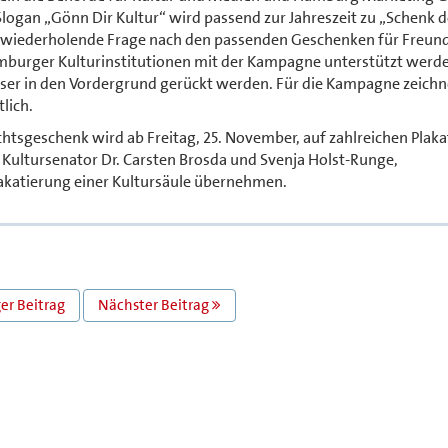
logan „Gönn Dir Kultur“ wird passend zur Jahreszeit zu „Schenk 
lich wiederholende Frage nach den passenden Geschenken für Freun
amburger Kulturinstitutionen mit der Kampagne unterstützt werd
user in den Vordergrund gerückt werden. Für die Kampagne zeichn
lich.
htsgeschenk wird ab Freitag, 25. November, auf zahlreichen Plak
Kultursenator Dr. Carsten Brosda und Svenja Holst-Runge,
akatierung einer Kultursäule übernehmen.
er Beitrag
Nächster Beitrag