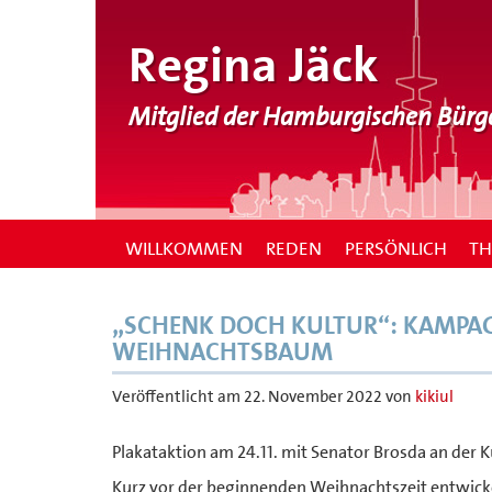
Regina Jäck
Mitglied der Hamburgischen Bürg
WILLKOMMEN
REDEN
PERSÖNLICH
T
„SCHENK DOCH KULTUR“: KAMPA
WEIHNACHTSBAUM
Veröffentlicht am
22. November 2022
von
kikiul
Plakataktion am 24.11. mit Senator Brosda an der K
Kurz vor der beginnenden Weihnachtszeit entwic