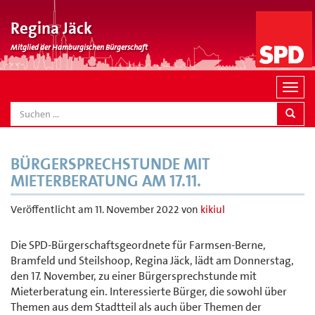
Regina Jäck
Mitglied der Hamburgischen Bürgerschaft
N
a
SEARCH
v
i
g
BÜRGERSPRECHSTUNDE MIT
a
MIETERBERATUNG AM 17.11.
t
i
Veröffentlicht am
11. November 2022
von
kikiul
o
n
Die SPD-Bürgerschaftsgeordnete für Farmsen-Berne,
Bramfeld und Steilshoop, Regina Jäck, lädt am Donnerstag,
den 17. November, zu einer Bürgersprechstunde mit
Mieterberatung ein. Interessierte Bürger, die sowohl über
Themen aus dem Stadtteil als auch über Themen der