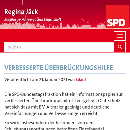
Regina Jäck
Mitglied der Hamburgischen Bürgerschaft
N
a
SEARCH
v
i
g
VERBESSERTE ÜBERBRÜCKUNGSHILFE
a
t
Veröffentlicht am
21. Januar 2021
von
kikiul
i
o
Die SPD-Bundestagsfraktion hat ein Informationspapier zur
n
verbesserten Überbrückungshilfe III vorgelegt. Olaf Scholz
hat sich dazu mit BM Altmaier geeinigt und deutliche
Vereinfachungen und Verbesserungen erreicht.
So wird insbesondere der besonders von den
Schließungsanordnungen betroffene Einzelhandel