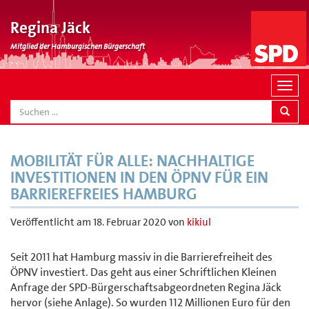
Regina Jäck
Mitglied der Hamburgischen Bürgerschaft
N
a
SEARCH
v
i
g
MOBILITÄT FÜR ALLE: NACHHALTIGE
a
INVESTITIONEN IN DEN ÖPNV FÜR EIN
t
BARRIEREFREIES HAMBURG
i
o
Veröffentlicht am
18. Februar 2020
von
kikiul
n
Seit 2011 hat Hamburg massiv in die Barrierefreiheit des
ÖPNV investiert. Das geht aus einer Schriftlichen Kleinen
Anfrage der SPD-Bürgerschaftsabgeordneten Regina Jäck
hervor (siehe Anlage). So wurden 112 Millionen Euro für den