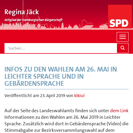
Regina Jäck
Mitglied der Hamburgischen Bürgerschaft
N
a
SEARCH
v
i
g
INFOS ZU DEN WAHLEN AM 26. MAI IN
a
LEICHTER SPRACHE UND IN
t
GEBÄRDENSPRACHE
i
o
Veröffentlicht am
23. April 2019
von
kikiul
n
Auf der Seite des Landeswahlamts finden sich unter
dem Link
Informationen zu den Wahlen am 26. Mai 2019 in Leichter
Sprache. Zusätzlich wird dort in Gebärdensprache (Video) die
Stimmabgabe zur Bezirksversammlungswahl auf dem