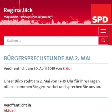
Regina Jäck
Mitglied der Hamburgischen Bürgerschaft
N
a
SEARCH
v
i
g
BÜRGERSPRECHSTUNDE AM 2. MAI
a
t
Veröffentlicht am
30. April 2019
von
kikiul
i
o
Unser Büro steht am 2. Mai von 17-19 Uhr für Ihre Fragen
n
offen – kommen Sie gern vorbei und sprechen Sie uns an.
Veröffentlicht in
Aktuell