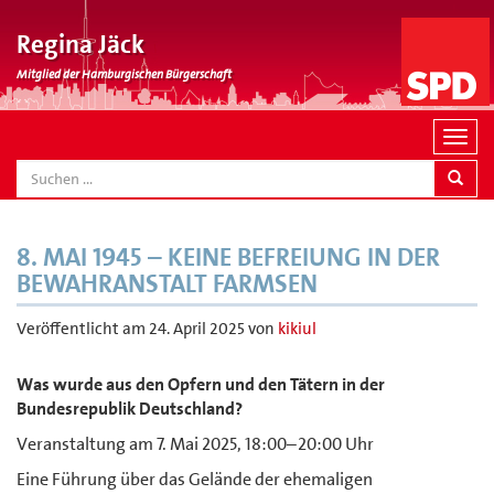
Regina Jäck
Mitglied der Hamburgischen Bürgerschaft
N
a
SEARCH
v
i
g
8. MAI 1945 – KEINE BEFREIUNG IN DER
a
BEWAHRANSTALT FARMSEN
t
i
Veröffentlicht am
24. April 2025
von
kikiul
o
n
Was wurde aus den Opfern und den Tätern in der
Bundesrepublik Deutschland?
Veranstaltung am 7. Mai 2025, 18:00–20:00 Uhr
Eine Führung über das Gelände der ehemaligen