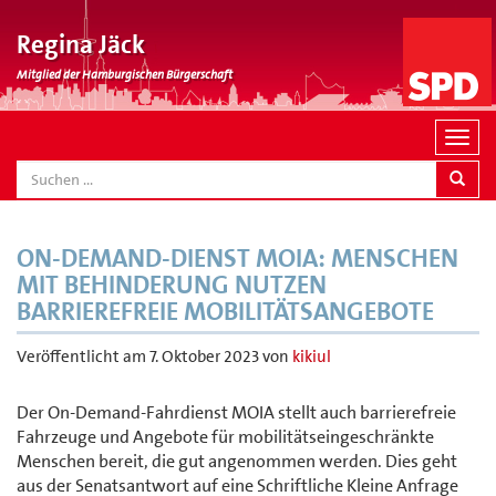
Regina Jäck
Mitglied der Hamburgischen Bürgerschaft
N
a
SEARCH
v
i
g
ON-DEMAND-DIENST MOIA: MENSCHEN
a
MIT BEHINDERUNG NUTZEN
t
BARRIEREFREIE MOBILITÄTSANGEBOTE
i
o
Veröffentlicht am
7. Oktober 2023
von
kikiul
n
Der On-Demand-Fahrdienst MOIA stellt auch barrierefreie
Fahrzeuge und Angebote für mobilitätseingeschränkte
Menschen bereit, die gut angenommen werden. Dies geht
aus der Senatsantwort auf eine Schriftliche Kleine Anfrage