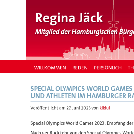
Regina Jäck
Mitglied der Hamburgischen Bürg
WILLKOMMEN
REDEN
PERSÖNLICH
T
SPECIAL OLYMPICS WORLD GAMES
UND ATHLETEN IM HAMBURGER R
Veröffentlicht am
27. Juni 2023
von
kikiul
Special Olympics World Games 2023: Empfang de
Nach der Rückkehr von den Special Olympics World 