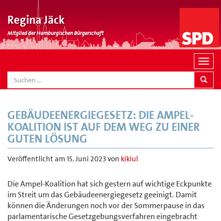
Regina Jäck
Mitglied der Hamburgischen Bürgerschaft
N
a
SEARCH
v
i
g
GEBÄUDEENERGIEGESETZ: DIE AMPEL-
a
KOALITION IST AUF DEM WEG ZU EINER
t
GUTEN LÖSUNG
i
o
Veröffentlicht am
15. Juni 2023
von
kikiul
n
Die Ampel-Koalition hat sich gestern auf wichtige Eckpunkte
im Streit um das Gebäudeenergiegesetz geeinigt. Damit
können die Änderungen noch vor der Sommerpause in das
parlamentarische Gesetzgebungsverfahren eingebracht