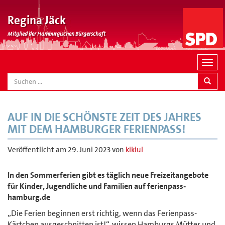
Regina Jäck
Mitglied der Hamburgischen Bürgerschaft
N
a
SEARCH
v
i
g
AUF IN DIE SCHÖNSTE ZEIT DES JAHRES
a
MIT DEM HAMBURGER FERIENPASS!
t
i
Veröffentlicht am
29. Juni 2023
von
kikiul
o
n
In den Sommerferien gibt es täglich neue Freizeitangebote
für Kinder, Jugendliche und Familien auf ferienpass-
hamburg.de
„Die Ferien beginnen erst richtig, wenn das Ferienpass-
Kärtchen ausgeschnitten ist!“, wissen Hamburgs Mütter und