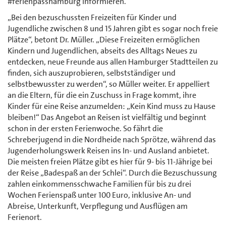
#ferienpasshamburg informieren.
„Bei den bezuschussten Freizeiten für Kinder und
Jugendliche zwischen 8 und 15 Jahren gibt es sogar noch freie
Plätze“, betont Dr. Müller. „Diese Freizeiten ermöglichen
Kindern und Jugendlichen, abseits des Alltags Neues zu
entdecken, neue Freunde aus allen Hamburger Stadtteilen zu
finden, sich auszuprobieren, selbstständiger und
selbstbewusster zu werden“, so Müller weiter. Er appelliert
an die Eltern, für die ein Zuschuss in Frage kommt, ihre
Kinder für eine Reise anzumelden: „Kein Kind muss zu Hause
bleiben!“ Das Angebot an Reisen ist vielfältig und beginnt
schon in der ersten Ferienwoche. So fährt die
Schreberjugend in die Nordheide nach Sprötze, während das
Jugenderholungswerk Reisen ins In- und Ausland anbietet.
Die meisten freien Plätze gibt es hier für 9- bis 11-Jährige bei
der Reise „Badespaß an der Schlei“. Durch die Bezuschussung
zahlen einkommensschwache Familien für bis zu drei
Wochen Ferienspaß unter 100 Euro, inklusive An- und
Abreise, Unterkunft, Verpflegung und Ausflügen am
Ferienort.