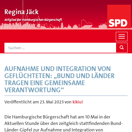
Regina Jäck
Mitglied der Hamburgischen Bürgerschaft
N
a
SEARCH
v
i
g
AUFNAHME UND INTEGRATION VON
a
GEFLÜCHTETEN: „BUND UND LÄNDER
t
TRAGEN EINE GEMEINSAME
i
VERANTWORTUNG“
o
n
Veröffentlicht am
23. Mai 2023
von
kikiul
Die Hamburgische Bürgerschaft hat am 10 Mai in der
Aktuellen Stunde über den zeitgleich stattfindenden Bund-
Länder-Gipfel zur Aufnahme und Integration von