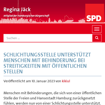
Regina Jäck
Mitglied der Hamburgischen Bürgerschaft
N
a
SEARCH
v
i
g
SCHLICHTUNGSSTELLE UNTERSTÜTZT
a
MENSCHEN MIT BEHINDERUNG BEI
t
STREITIGKEITEN MIT ÖFFENTLICHEN
i
STELLEN
o
n
Veröffentlicht am
10. Januar 2023
von
kikiul
Menschen mit Behinderungen, die sich von einer öffentlichen
Stelle der Freien und Hansestadt Hamburg zurückgesetzt
fühlen, werden nun von einer Schlichtungsstelle unterstützt.