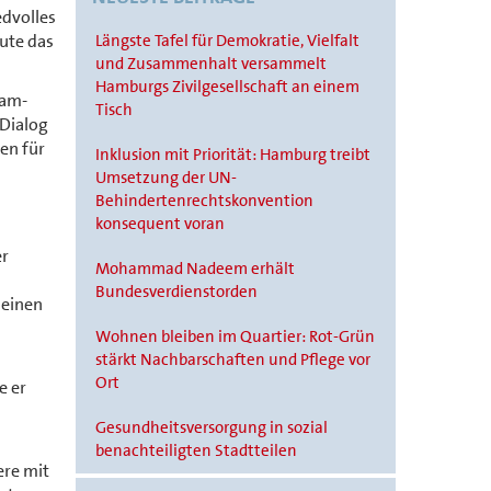
edvolles
ute das
Längste Tafel für Demokratie, Vielfalt
und Zusammenhalt versammelt
Hamburgs Zivilgesellschaft an einem
lam-
Tisch
Dialog
en für
Inklusion mit Priorität: Hamburg treibt
Umsetzung der UN-
Behindertenrechtskonvention
konsequent voran
er
Mohammad Nadeem erhält
Bundesverdienstorden
meinen
Wohnen bleiben im Quartier: Rot-Grün
stärkt Nachbarschaften und Pflege vor
Ort
e er
Gesundheitsversorgung in sozial
benachteiligten Stadtteilen
ere mit