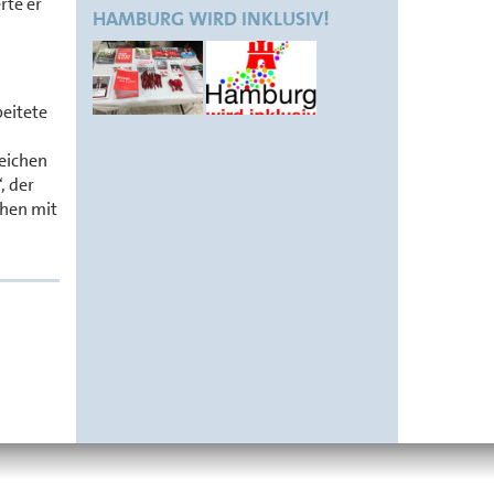
rte er
HAMBURG WIRD INKLUSIV!
n
beitete
reichen
, der
chen mit