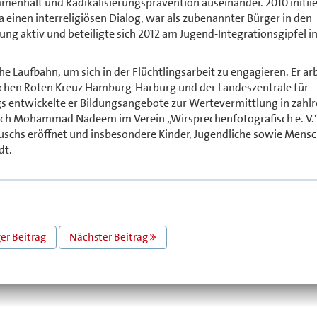
enhalt und Radikalisierungsprävention auseinander. 2010 initiie
einen interreligiösen Dialog, war als zubenannter Bürger in den
ng aktiv und beteiligte sich 2012 am Jugend-Integrationsgipfel i
 Laufbahn, um sich in der Flüchtlingsarbeit zu engagieren. Er ar
hen Roten Kreuz Hamburg-Harburg und der Landeszentrale für
gs entwickelte er Bildungsangebote zur Wertevermittlung in zahl
ich Mohammad Nadeem im Verein „Wirsprechenfotografisch e. V.“
uschs eröffnet und insbesondere Kinder, Jugendliche sowie Mens
dt.
er Beitrag
Nächster Beitrag