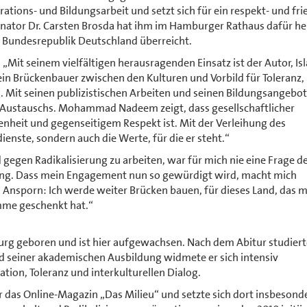
ations- und Bildungsarbeit und setzt sich für ein respekt- und fri
senator Dr. Carsten Brosda hat ihm im Hamburger Rathaus dafür he
 Bundesrepublik Deutschland überreicht.
 „Mit seinem vielfältigen herausragenden Einsatz ist der Autor, Is
Brückenbauer zwischen den Kulturen und Vorbild für Toleranz, 
Mit seinen publizistischen Arbeiten und seinen Bildungsangebot
n Austauschs. Mohammad Nadeem zeigt, dass gesellschaftlicher
heit und gegenseitigem Respekt ist. Mit der Verleihung des
enste, sondern auch die Werte, für die er steht.“
en Radikalisierung zu arbeiten, war für mich nie eine Frage d
ng. Dass mein Engagement nun so gewürdigt wird, macht mich
s Ansporn: Ich werde weiter Brücken bauen, für dieses Land, das 
imme geschenkt hat.“
geboren und ist hier aufgewachsen. Nach dem Abitur studiert
d seiner akademischen Ausbildung widmete er sich intensiv
tion, Toleranz und interkulturellen Dialog.
ür das Online-Magazin „Das Milieu“ und setzte sich dort insbesond