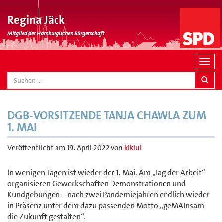
Regina Jäck
Mitglied der Hamburgischen Bürgerschaft
N
a
SEARCH
v
i
g
DGB-VORSITZENDE TANJA CHAWLA ZUM
a
1. MAI
t
i
Veröffentlicht am
19. April 2022
von
kikiul
o
n
In wenigen Tagen ist wieder der 1. Mai. Am „Tag der Arbeit“
organisieren Gewerkschaften Demonstrationen und
Kundgebungen – nach zwei Pandemiejahren endlich wieder
in Präsenz unter dem dazu passenden Motto „geMAInsam
die Zukunft gestalten“.