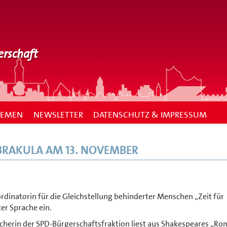
erschaft
HEMEN
NEWSLETTER
DATENSCHUTZ & IMPRESSUM
 BRAKULA AM 13. NOVEMBER
dinatorin für die Gleichstellung behinderter Menschen „Zeit für
ter Sprache ein.
precherin der SPD-Bürgerschaftsfraktion liest aus Shakespeares „R