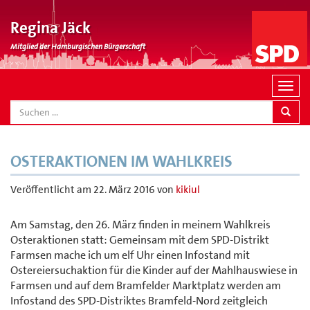
Regina Jäck
Mitglied der Hamburgischen Bürgerschaft
N
a
SEARCH
v
i
g
OSTERAKTIONEN IM WAHLKREIS
a
t
Veröffentlicht am
22. März 2016
von
kikiul
i
o
Am Samstag, den 26. März finden in meinem Wahlkreis
n
Osteraktionen statt: Gemeinsam mit dem SPD-Distrikt
Farmsen mache ich um elf Uhr einen Infostand mit
Ostereiersuchaktion für die Kinder auf der Mahlhauswiese in
Farmsen und auf dem Bramfelder Marktplatz werden am
Infostand des SPD-Distriktes Bramfeld-Nord zeitgleich