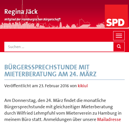
Regina Jäck
Mitglied der Hamburgischen Bürgerschaft
N
a
SEARCH
v
i
g
BÜRGERSSPRECHSTUNDE MIT
a
MIETERBERATUNG AM 24. MÄRZ
t
i
Veröffentlicht am
23. Februar 2016
von
kikiul
o
n
Am Donnerstag, den 24. März findet die monatliche
Bürgersprechstunde mit gleichzeitiger Mieterberatung
durch Wilfried Lehmpfuhl vom Mieterverein zu Hamburg in
meinem Büro statt. Anmeldungen über unsere
Mailadresse