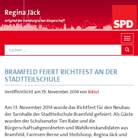
Regina Jäck
Mitglied der Hamburgischen Bürgerschaft
N
a
SEARCH
v
i
g
BRAMFELD FEIERT RICHTFEST AN DER
a
STADTTEILSCHULE
t
i
Veröffentlicht am
19. November 2014
von
kikiul
o
n
Am 13. November 2014 wurde das Richtfest für den Neubau
der Turnhalle der Stadtteilschule Bramfeld gefeiert. Als Gäste
wurden der Schulsenator Ties Rabe und die
Bürgerschaftsabgeordneten und Wahlkreiskandidaten aus
Bramfeld, Farmsen-Berne und Steilshoop, Regina Jäck und