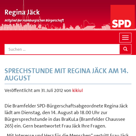
Regina Jäck
Mitglied der Hamburgischen Bürgerschaft
N
a
SEARCH
v
i
g
SPRECHSTUNDE MIT REGINA JÄCK AM 14.
a
AUGUST
t
i
Veröffentlicht am
31. Juli 2012
von
kikiul
o
n
Die Bramfelder SPD-Bürgerschaftsabgeordnete Regina Jäck
lädt am Dienstag, den 14. August ab 18.00 Uhr zur
Bürgersprechstunde in das BraKuLa (Bramfelder Chaussee
265) ein. Gern beantwortet Frau Jäck Ihre Fragen.
„Mit Interesse und Herz für die Menschen“ vertritt Frau Jäck