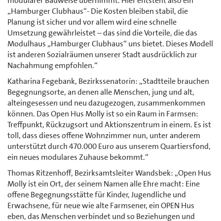
modularer Bauweise übernimmt. Hier entsteht also ein
„Hamburger Clubhaus“- Die Kosten bleiben stabil, die
Planung ist sicher und vor allem wird eine schnelle
Umsetzung gewährleistet – das sind die Vorteile, die das
Modulhaus „Hamburger Clubhaus“ uns bietet. Dieses Modell
ist anderen Sozialräumen unserer Stadt ausdrücklich zur
Nachahmung empfohlen.“
Katharina Fegebank, Bezirkssenatorin: „Stadtteile brauchen
Begegnungsorte, an denen alle Menschen, jung und alt,
alteingesessen und neu dazugezogen, zusammenkommen
können. Das Open Hus Molly ist so ein Raum in Farmsen:
Treffpunkt, Rückzugsort und Aktionszentrum in einem. Es ist
toll, dass dieses offene Wohnzimmer nun, unter anderem
unterstützt durch 470.000 Euro aus unserem Quartiersfond,
ein neues modulares Zuhause bekommt.“
Thomas Ritzenhoff, Bezirksamtsleiter Wandsbek: „Open Hus
Molly ist ein Ort, der seinem Namen alle Ehre macht: Eine
offene Begegnungsstätte für Kinder, Jugendliche und
Erwachsene, für neue wie alte Farmsener, ein OPEN Hus
eben, das Menschen verbindet und so Beziehungen und