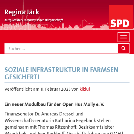
Regina Jäck
Mitglied der Hamburgischen Bürgerschaft
N
a
SEARCH
v
i
g
SOZIALE INFRASTRUKTUR IN FARMSEN
a
GESICHERT!
t
i
Veröffentlicht am
11. Februar 2025
von
kikiul
o
n
Ein neuer Modulbau für den Open Hus Molly e. V.
Finanzsenator Dr. Andreas Dressel und
Wissenschaftssenatorin Katharina Fegebank stellen
gemeinsam mit Thomas Ritzenhoff, Bezirksamtsleiter
Wandsbek, und Jens Kerkhoff, Geschäftsführer von GMH |