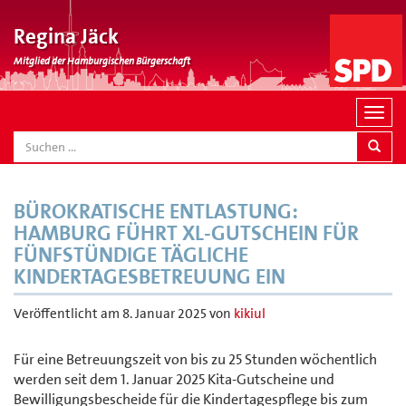
Regina Jäck
Mitglied der Hamburgischen Bürgerschaft
N
a
SEARCH
v
i
g
BÜROKRATISCHE ENTLASTUNG:
a
HAMBURG FÜHRT XL-GUTSCHEIN FÜR
t
FÜNFSTÜNDIGE TÄGLICHE
i
KINDERTAGESBETREUUNG EIN
o
n
Veröffentlicht am
8. Januar 2025
von
kikiul
Für eine Betreuungszeit von bis zu 25 Stunden wöchentlich
werden seit dem 1. Januar 2025 Kita-Gutscheine und
Bewilligungsbescheide für die Kindertagespflege bis zum