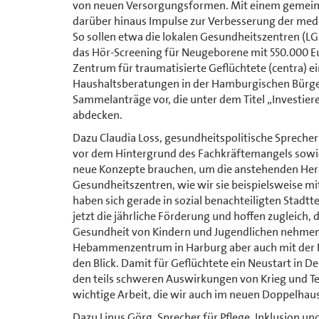
von neuen Versorgungsformen. Mit einem gemein
darüber hinaus Impulse zur Verbesserung der mediz
So sollen etwa die lokalen Gesundheitszentren (L
das Hör-Screening für Neugeborene mit 550.000 Eu
Zentrum für traumatisierte Geflüchtete (centra) e
Haushaltsberatungen in der Hamburgischen Bürgers
Sammelanträge vor, die unter dem Titel „Investi
abdecken.
Dazu Claudia Loss, gesundheitspolitische Sprech
vor dem Hintergrund des Fachkräftemangels sow
neue Konzepte brauchen, um die anstehenden Her
Gesundheitszentren, wie wir sie beispielsweise mi
haben sich gerade in sozial benachteiligten Stad
jetzt die jährliche Förderung und hoffen zugleich, d
Gesundheit von Kindern und Jugendlichen nehmen 
Hebammenzentrum in Harburg aber auch mit der F
den Blick. Damit für Geflüchtete ein Neustart in 
den teils schweren Auswirkungen von Krieg und Terr
wichtige Arbeit, die wir auch im neuen Doppelhaus
Dazu Linus Görg, Sprecher für Pflege, Inklusion