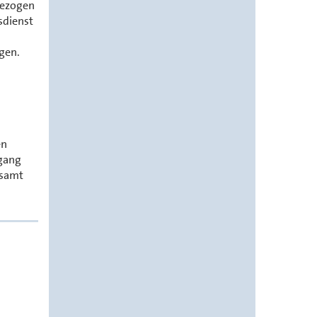
bezogen
sdienst
gen.
en
ugang
esamt