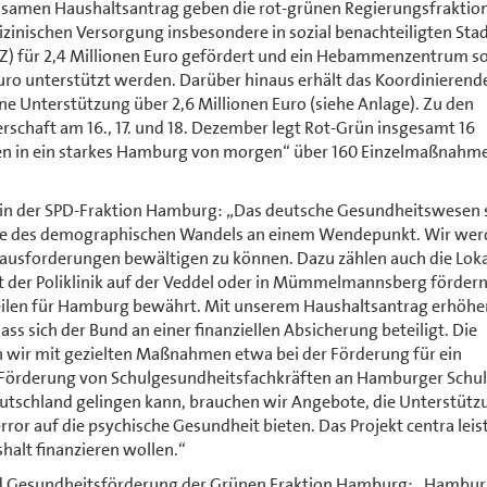
samen Haushaltsantrag geben die rot-grünen Regierungsfraktio
inischen Versorgung insbesondere in sozial benachteiligten Stad
GZ) für 2,4 Millionen Euro gefördert und ein Hebammenzentrum s
ro unterstützt werden. Darüber hinaus erhält das Koordinierend
ine Unterstützung über 2,6 Millionen Euro (siehe Anlage). Zu den
chaft am 16., 17. und 18. Dezember legt Rot-Grün insgesamt 16
eren in ein starkes Hamburg von morgen“ über 160 Einzelmaßnahm
erin der SPD-Fraktion Hamburg: „Das deutsche Gesundheitswesen 
ie des demographischen Wandels an einem Wendepunkt. Wir we
ausforderungen bewältigen zu können. Dazu zählen auch die Lok
t der Poliklinik auf der Veddel oder in Mümmelmannsberg fördern
tteilen für Hamburg bewährt. Mit unserem Haushaltsantrag erhöhe
ass sich der Bund an einer finanziellen Absicherung beteiligt. Die
wir mit gezielten Maßnahmen etwa bei der Förderung für ein
örderung von Schulgesundheitsfachkräften an Hamburger Schul
Deutschland gelingen kann, brauchen wir Angebote, die Unterstütz
or auf die psychische Gesundheit bieten. Das Projekt centra leist
halt finanzieren wollen.“
 und Gesundheitsförderung der Grünen Fraktion Hamburg: „Hambur