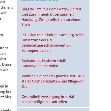
nen
tteilen:
Längste Tafel für Demokratie, Vielfalt
owie
und Zusammenhalt versammelt
e
Hamburgs Zivilgesellschaft an einem
Tisch
en
Inklusion mit Priorität: Hamburg treibt
Umsetzung der UN-
Behindertenrechtskonvention
steht
konsequent voran
rden
alen
Mohammad Nadeem erhält
. Diese
Bundesverdienstorden
n wir
Wohnen bleiben im Quartier: Rot-Grün
stärkt Nachbarschaften und Pflege vor
en in
Ort
ung bei
Gesundheitsversorgung in sozial
et hier
benachteiligten Stadtteilen
g bietet