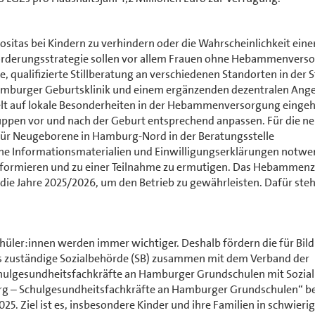
ositas bei Kindern zu verhindern oder die Wahrscheinlichkeit eine
lförderungsstrategie sollen vor allem Frauen ohne Hebammenvers
e, qualifizierte Stillberatung an verschiedenen Standorten in der 
Hamburger Geburtsklinik und einem ergänzenden dezentralen Ange
elt auf lokale Besonderheiten in der Hebammenversorgung einge
ruppen vor und nach der Geburt entsprechend anpassen. Für die n
 für Neugeborene in Hamburg-Nord in der Beratungsstelle
 Informationsmaterialien und Einwilligungserklärungen notwe
informieren und zu einer Teilnahme zu ermutigen. Das Hebamme
die Jahre 2025/2026, um den Betrieb zu gewährleisten. Dafür ste
üler:innen werden immer wichtiger. Deshalb fördern die für Bil
les zuständige Sozialbehörde (SB) zusammen mit dem Verband der
Schulgesundheitsfachkräfte an Hamburger Grundschulen mit Sozial
rg – Schulgesundheitsfachkräfte an Hamburger Grundschulen“ 
25. Ziel ist es, insbesondere Kinder und ihre Familien in schwieri