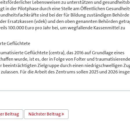
heitsförderlicher Lebensweisen zu unterstützen und gesundheits
lgt in der Pilotphase durch eine Stelle am Öffentlichen Gesundheit
ndheitsfachkräfte sind bei der für Bildung zuständigen Behörde
d der Ersatzkassen (vdek) und den oben genannten Behörden getra
eils 100.000 Euro pro Jahr bei, um wegfallende Kassenmittel zu
rte Geflüchtete
umatisierte Geflüchtete (centra), das 2016 auf Grundlage eines
ffen wurde, ist es, der in Folge von Folter und traumatisierend
r beeinträchtigten Zielgruppe durch einen niedrigschwelligen Z
ulassen. Für die Arbeit des Zentrums sollen 2025 und 2026 insg
er Beitrag
Nächster Beitrag