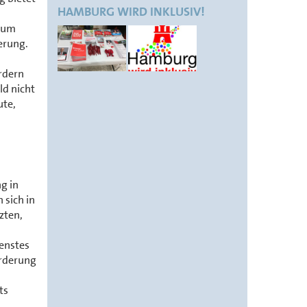
HAMBURG WIRD INKLUSIV!
 zum
erung.
rdern
ld nicht
ute,
g in
 sich in
zten,
ienstes
örderung
ts