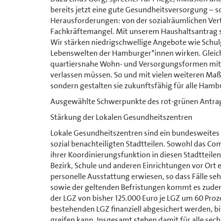
bereits jetzt eine gute Gesundheitsversorgung – s
Herausforderungen: von der sozialräumlichen Ver
Fachkräftemangel. Mit unserem Haushaltsantrag se
Wir stärken niedrigschwellige Angebote wie Schul
Lebenswelten der Hamburger*innen wirken. Gleich
quartiersnahe Wohn- und Versorgungsformen mit 75
verlassen müssen. So und mit vielen weiteren Ma
sondern gestalten sie zukunftsfähig für alle Hamb
Ausgewählte Schwerpunkte des rot-grünen Antr
Stärkung der Lokalen Gesundheitszentren
Lokale Gesundheitszentren sind ein bundesweites 
sozial benachteiligten Stadtteilen. Sowohl das Co
ihrer Koordinierungsfunktion in diesen Stadtteil
Bezirk, Schule und anderen Einrichtungen vor Ort 
personelle Ausstattung erwiesen, so dass Fälle se
sowie der geltenden Befristungen kommt es zudem
der LGZ von bisher 125.000 Euro je LGZ um 60 Proz
bestehenden LGZ finanziell abgesichert werden, b
greifen kann. Insgesamt stehen damit für alle sech