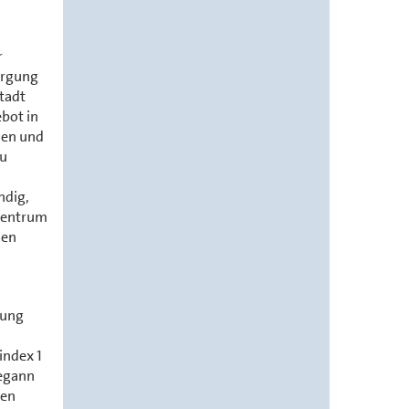
r
orgung
Stadt
bot in
hen und
eu
ndig,
nzentrum
hen
dung
index 1
begann
gen