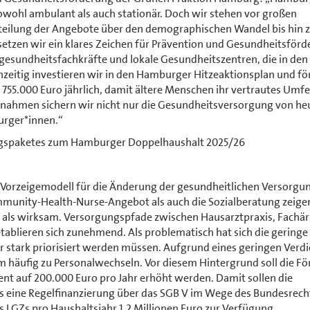
owohl ambulant als auch stationär. Doch wir stehen vor großen
teilung der Angebote über den demographischen Wandel bis hin
tzen wir ein klares Zeichen für Prävention und Gesundheitsförd
gesundheitsfachkräfte und lokale Gesundheitszentren, die in den
zeitig investieren wir in den Hamburger Hitzeaktionsplan und fö
5.000 Euro jährlich, damit ältere Menschen ihr vertrautes Umfe
ßnahmen sichern wir nicht nur die Gesundheitsversorgung von he
urger*innen.“
agspaketes zum Hamburger Doppelhaushalt 2025/26
Vorzeigemodell für die Änderung der gesundheitlichen Versorgun
mmunity-Health-Nurse-Angebot als auch die Sozialberatung zeigen
en als wirksam. Versorgungspfade zwischen Hausarztpraxis, Fachär
etablieren sich zunehmend. Als problematisch hat sich die geringe
hr stark priorisiert werden müssen. Aufgrund eines geringen Verd
 häufig zu Personalwechseln. Vor diesem Hintergrund soll die F
ent auf 200.000 Euro pro Jahr erhöht werden. Damit sollen die
is eine Regelfinanzierung über das SGB V im Wege des Bundesrech
s LGZs pro Haushaltsjahr 1,2 Millionen Euro zur Verfügung.