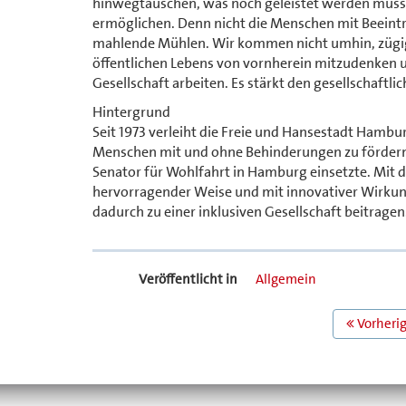
hinwegtäuschen, was noch geleistet werden muss, 
ermöglichen. Denn nicht die Menschen mit Beein
mahlende Mühlen. Wir kommen nicht umhin, zügig Ba
öffentlichen Lebens von vornherein mitzudenken un
Gesellschaft arbeiten. Es stärkt den gesellschaft
Hintergrund
Seit 1973 verleiht die Freie und Hansestadt Hambu
Menschen mit und ohne Behinderungen zu fördern. D
Senator für Wohlfahrt in Hamburg einsetzte. Mit d
hervorragender Weise und mit innovativer Wirkun
dadurch zu einer inklusiven Gesellschaft beitragen
Veröffentlicht in
Allgemein
BEITRAGS
Vorherig
NAVIGATION