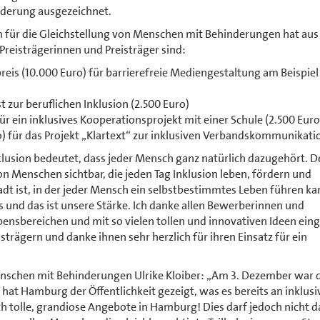
nderung ausgezeichnet.
in für die Gleichstellung von Menschen mit Behinderungen hat aus
eisträgerinnen und Preisträger sind:
is (10.000 Euro) für barrierefreie Mediengestaltung am Beispiel
 zur beruflichen Inklusion (2.500 Euro)
r ein inklusives Kooperationsprojekt mit einer Schule (2.500 Euro
o) für das Projekt „Klartext“ zur inklusiven Verbandskommunikati
klusion bedeutet, dass jeder Mensch ganz natürlich dazugehört. D
Menschen sichtbar, die jeden Tag Inklusion leben, fördern und
adt ist, in der jeder Mensch ein selbstbestimmtes Leben führen ka
s und das ist unsere Stärke. Ich danke allen Bewerberinnen und
bensbereichen und mit so vielen tollen und innovativen Ideen ein
strägern und danke ihnen sehr herzlich für ihren Einsatz für ein
enschen mit Behinderungen Ulrike Kloiber: „Am 3. Dezember war 
t Hamburg der Öffentlichkeit gezeigt, was es bereits an inklusi
ch tolle, grandiose Angebote in Hamburg! Dies darf jedoch nicht 