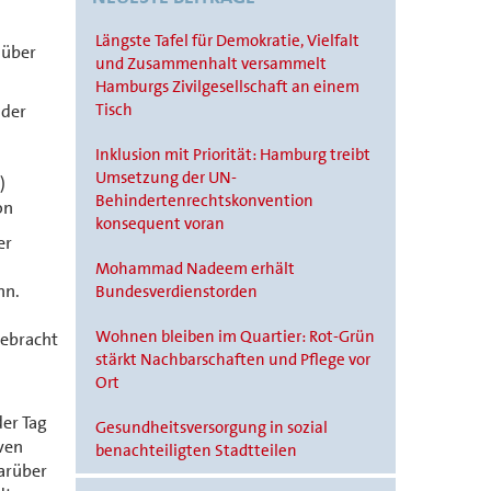
Längste Tafel für Demokratie, Vielfalt
 über
und Zusammenhalt versammelt
Hamburgs Zivilgesellschaft an einem
Tisch
 der
Inklusion mit Priorität: Hamburg treibt
Umsetzung der UN-
)
Behindertenrechtskonvention
on
konsequent voran
er
Mohammad Nadeem erhält
nn.
Bundesverdienstorden
Wohnen bleiben im Quartier: Rot-Grün
gebracht
stärkt Nachbarschaften und Pflege vor
Ort
der Tag
Gesundheitsversorgung in sozial
ven
benachteiligten Stadtteilen
darüber