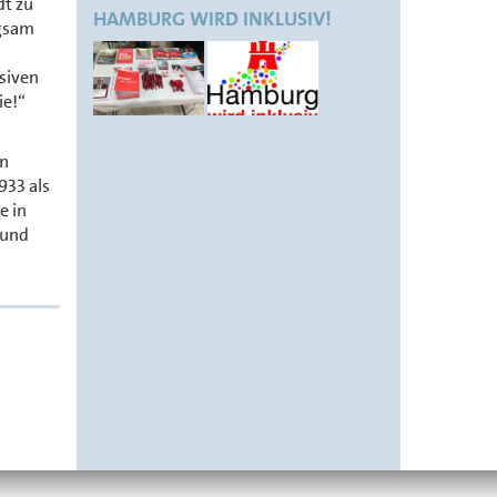
dt zu
HAMBURG WIRD INKLUSIV!
ngsam
siven
ie!“
on
933 als
e in
 und