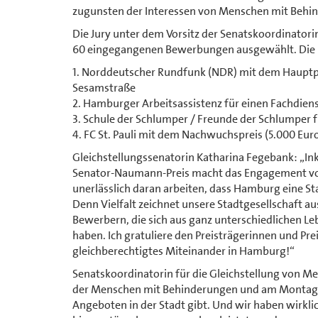
zugunsten der Interessen von Menschen mit Behi
Die Jury unter dem Vorsitz der Senatskoordinator
60 eingegangenen Bewerbungen ausgewählt. Die Pr
1. Norddeutscher Rundfunk (NDR) mit dem Hauptpre
Sesamstraße
2. Hamburger Arbeitsassistenz für einen Fachdienst
3. Schule der Schlumper / Freunde der Schlumper fü
4. FC St. Pauli mit dem Nachwuchspreis (5.000 Eur
Gleichstellungssenatorin Katharina Fegebank: „In
Senator-Naumann-Preis macht das Engagement von 
unerlässlich daran arbeiten, dass Hamburg eine St
Denn Vielfalt zeichnet unsere Stadtgesellschaft au
Bewerbern, die sich aus ganz unterschiedlichen Le
haben. Ich gratuliere den Preisträgerinnen und Prei
gleichberechtigtes Miteinander in Hamburg!“
Senatskoordinatorin für die Gleichstellung von M
der Menschen mit Behinderungen und am Montag ha
Angeboten in der Stadt gibt. Und wir haben wirkli