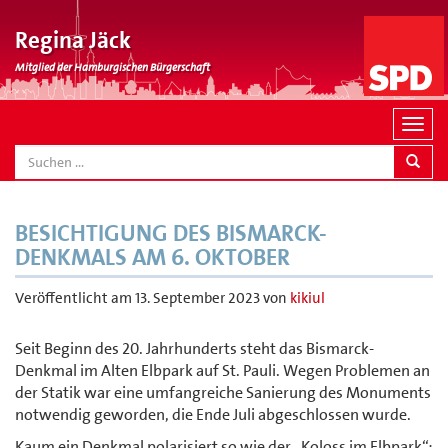
Regina Jäck
Mitglied der Hamburgischen Bürgerschaft
N
a
SEARCH
v
i
g
BESICHTIGUNG DES BISMARCK-
a
DENKMALS AM 6. OKTOBER
t
i
Veröffentlicht am
13. September 2023
von
kikiul
o
n
Seit Beginn des 20. Jahrhunderts steht das Bismarck-
Denkmal im Alten Elbpark auf St. Pauli. Wegen Problemen an
der Statik war eine umfangreiche Sanierung des Monuments
notwendig geworden, die Ende Juli abgeschlossen wurde.
Kaum ein Denkmal polarisiert so wie der „Koloss im Elbpark“: