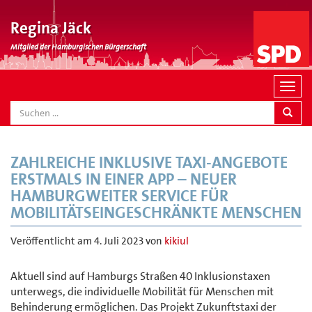
Regina Jäck
Mitglied der Hamburgischen Bürgerschaft
N
a
SEARCH
v
i
g
ZAHLREICHE INKLUSIVE TAXI-ANGEBOTE
a
ERSTMALS IN EINER APP – NEUER
t
HAMBURGWEITER SERVICE FÜR
i
MOBILITÄTSEINGESCHRÄNKTE MENSCHEN
o
n
Veröffentlicht am
4. Juli 2023
von
kikiul
Aktuell sind auf Hamburgs Straßen 40 Inklusionstaxen
unterwegs, die individuelle Mobilität für Menschen mit
Behinderung ermöglichen. Das Projekt Zukunftstaxi der