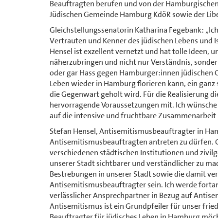
Beauftragten berufen und von der Hamburgischen
Jüdischen Gemeinde Hamburg KdöR sowie der Liber
Gleichstellungssenatorin Katharina Fegebank: „Ich 
Vertrauten und Kenner des jüdischen Lebens und 
Hensel ist exzellent vernetzt und hat tolle Ideen
näherzubringen und nicht nur Verständnis, sondern
oder gar Hass gegen Hamburger:innen jüdischen Gl
Leben wieder in Hamburg florieren kann, ein ganz se
die Gegenwart geholt wird. Für die Realisierung d
hervorragende Voraussetzungen mit. Ich wünsche S
auf die intensive und fruchtbare Zusammenarbeit
Stefan Hensel, Antisemitismusbeauftragter in Hamb
Antisemitismusbeauftragten antreten zu dürfen
verschiedenen städtischen Institutionen und zivilge
unserer Stadt sichtbarer und verständlicher zu m
Bestrebungen in unserer Stadt sowie die damit ver
Antisemitismusbeauftragter sein. Ich werde fort
verlässlicher Ansprechpartner in Bezug auf Antis
Antisemitismus ist ein Grundpfeiler für unser fr
Beauftragter für jüdisches Leben in Hamburg möc