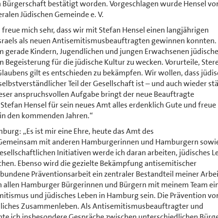
 Bürgerschaft bestätigt worden. Vorgeschlagen wurde Hensel vo
alen Jüdischen Gemeinde e. V.
freue mich sehr, dass wir mit Stefan Hensel einen langjährigen
Israels als neuen Antisemitismusbeauftragten gewinnen konnten.
, um gerade Kindern, Jugendlichen und jungen Erwachsenen jüdisch
 Begeisterung für die jüdische Kultur zu wecken. Vorurteile, Ste
aubens gilt es entschieden zu bekämpfen. Wir wollen, dass jüdi
lbstverständlicher Teil der Gesellschaft ist – und auch wieder stä
ieser anspruchsvollen Aufgabe bringt der neue Beauftragte
tefan Hensel für sein neues Amt alles erdenklich Gute und freue
 in den kommenden Jahren.“
urg: „Es ist mir eine Ehre, heute das Amt des
. Gemeinsam mit anderen Hamburgerinnen und Hamburgern sowi
sellschaftlichen Initiativen werde ich daran arbeiten, jüdisches L
achen. Ebenso wird die gezielte Bekämpfung antisemitischer
bundene Präventionsarbeit ein zentraler Bestandteil meiner Arbei
an allen Hamburger Bürgerinnen und Bürgern mit meinem Team ei
emitismus und jüdisches Leben in Hamburg sein. Die Prävention vo
iedliches Zusammenleben. Als Antisemitismusbeauftragter und
hte ich insbesondere Gespräche zwischen unterschiedlichen Bürg