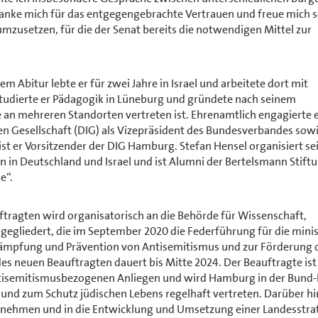
danke mich für das entgegengebrachte Vertrauen und freue mich 
mzusetzen, für die der Senat bereits die notwendigen Mittel zur
 Abitur lebte er für zwei Jahre in Israel und arbeitete dort mit
tudierte er Pädagogik in Lüneburg und gründete nach seinem
e an mehreren Standorten vertreten ist. Ehrenamtlich engagierte e
en Gesellschaft (DIG) als Vizepräsident des Bundesverbandes sow
ist er Vorsitzender der DIG Hamburg. Stefan Hensel organisiert se
n Deutschland und Israel und ist Alumni der Bertelsmann Stift
e“.
tragten wird organisatorisch an die Behörde für Wissenschaft,
egliedert, die im September 2020 die Federführung für die minist
kämpfung und Prävention von Antisemitismus und zur Förderung 
s neuen Beauftragten dauert bis Mitte 2024. Der Beauftragte ist
ntisemitismusbezogenen Anliegen und wird Hamburg in der Bund-
d zum Schutz jüdischen Lebens regelhaft vertreten. Darüber h
ernehmen und in die Entwicklung und Umsetzung einer Landesstra