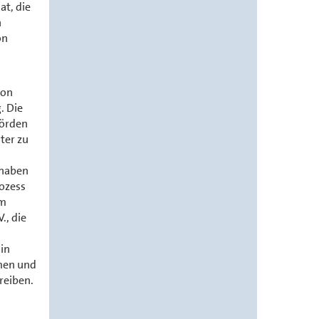
at, die
n
on
von
. Die
hörden
ter zu
 haben
ozess
Am
., die
in
mmen und
reiben.