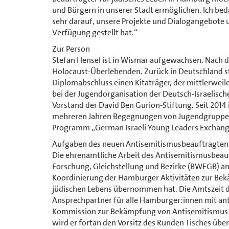
und Bürgern in unserer Stadt ermöglichen. Ich be
sehr darauf, unsere Projekte und Dialogangebote u
Verfügung gestellt hat.“
Zur Person
Stefan Hensel ist in Wismar aufgewachsen. Nach dem
Holocaust-Überlebenden. Zurück in Deutschland s
Diplomabschluss einen Kitaträger, der mittlerweil
bei der Jugendorganisation der Deutsch-Israelisch
Vorstand der David Ben Gurion-Stiftung. Seit 2014 
mehreren Jahren Begegnungen von Jugendgruppen i
Programm „German Israeli Young Leaders Exchang
Aufgaben des neuen Antisemitismusbeauftragten
Die ehrenamtliche Arbeit des Antisemitismusbeauf
Forschung, Gleichstellung und Bezirke (BWFGB) ang
Koordinierung der Hamburger Aktivitäten zur Be
jüdischen Lebens übernommen hat. Die Amtszeit de
Ansprechpartner für alle Hamburger:innen mit a
Kommission zur Bekämpfung von Antisemitismus un
wird er fortan den Vorsitz des Runden Tisches üb