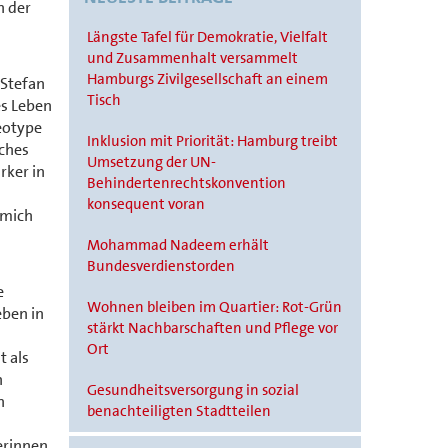
n der
Längste Tafel für Demokratie, Vielfalt
und Zusammenhalt versammelt
Hamburgs Zivilgesellschaft an einem
 Stefan
Tisch
es Leben
reotype
Inklusion mit Priorität: Hamburg treibt
sches
Umsetzung der UN-
rker in
Behindertenrechtskonvention
konsequent voran
 mich
Mohammad Nadeem erhält
Bundesverdienstorden
e
Wohnen bleiben im Quartier: Rot-Grün
eben in
stärkt Nachbarschaften und Pflege vor
Ort
t als
n
Gesundheitsversorgung in sozial
n
benachteiligten Stadtteilen
erinnen