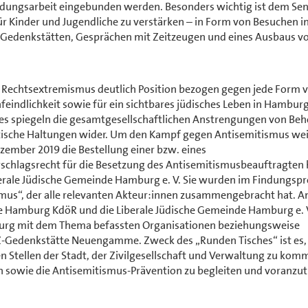
ildungsarbeit eingebunden werden. Besonders wichtig ist dem Sen
ür Kinder und Jugendliche zu verstärken – in Form von Besuchen i
-Gedenkstätten, Gesprächen mit Zeitzeugen und eines Ausbaus v
Rechtsextremismus deutlich Position bezogen gegen jede Form 
ndlichkeit sowie für ein sichtbares jüdisches Leben in Hamburg
 spiegeln die gesamtgesellschaftlichen Anstrengungen von Be
tische Haltungen wider. Um den Kampf gegen Antisemitismus wei
zember 2019 die Bestellung einer bzw. eines
schlagsrecht für die Besetzung des Antisemitismusbeauftragten
rale Jüdische Gemeinde Hamburg e. V. Sie wurden im Findungspr
mus“, der alle relevanten Akteur:innen zusammengebracht hat. 
e Hamburg KdöR und die Liberale Jüdische Gemeinde Hamburg e. V
mburg mit dem Thema befassten Organisationen beziehungsweise
KZ-Gedenkstätte Neuengamme. Zweck des „Runden Tisches“ ist es, 
 Stellen der Stadt, der Zivilgesellschaft und Verwaltung zu ko
n sowie die Antisemitismus-Prävention zu begleiten und voranzut