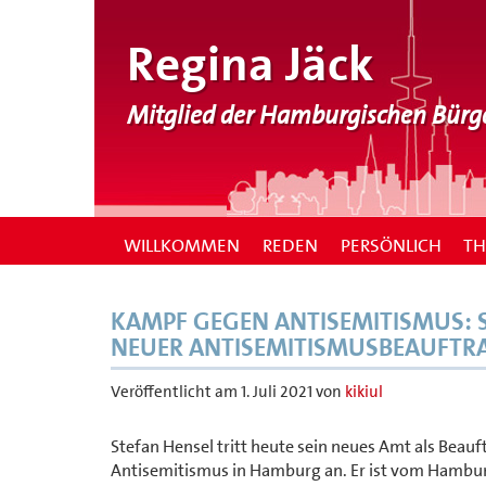
Regina Jäck
Mitglied der Hamburgischen Bürg
WILLKOMMEN
REDEN
PERSÖNLICH
T
KAMPF GEGEN ANTISEMITISMUS: ST
NEUER ANTISEMITISMUSBEAUFTR
Veröffentlicht am
1. Juli 2021
von
kikiul
Stefan Hensel tritt heute sein neues Amt als Beau
Antisemitismus in Hamburg an. Er ist vom Hambur