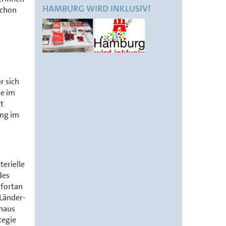
HAMBURG WIRD INKLUSIV!
schon
r sich
ie im
it
ung im
erielle
des
 fortan
Länder-
inaus
tegie