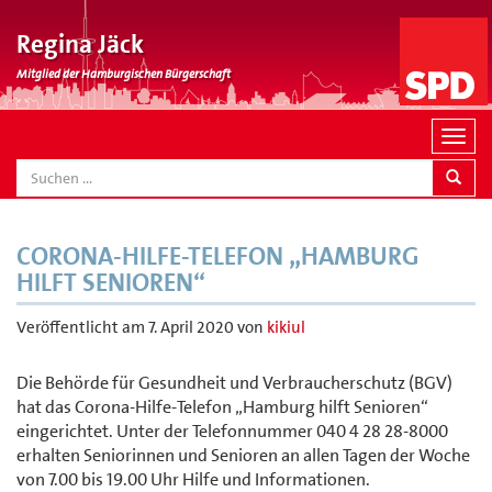
Regina Jäck
Mitglied der Hamburgischen Bürgerschaft
N
a
SEARCH
v
i
g
CORONA-HILFE-TELEFON „HAMBURG
a
HILFT SENIOREN“
t
i
Veröffentlicht am
7. April 2020
von
kikiul
o
n
Die Behörde für Gesundheit und Verbraucherschutz (BGV)
hat das Corona-Hilfe-Telefon „Hamburg hilft Senioren“
eingerichtet. Unter der Telefonnummer 040 4 28 28-8000
erhalten Seniorinnen und Senioren an allen Tagen der Woche
von 7.00 bis 19.00 Uhr Hilfe und Informationen.