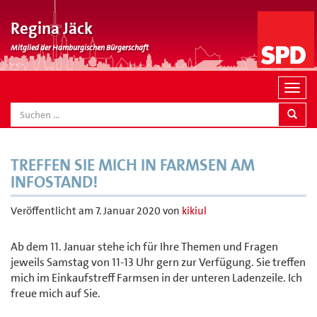
Regina Jäck
Mitglied der Hamburgischen Bürgerschaft
N
a
SEARCH
v
i
g
TREFFEN SIE MICH IN FARMSEN AM
a
INFOSTAND!
t
i
Veröffentlicht am
7. Januar 2020
von
kikiul
o
n
Ab dem 11. Januar stehe ich für Ihre Themen und Fragen
jeweils Samstag von 11-13 Uhr gern zur Verfügung. Sie treffen
mich im Einkaufstreff Farmsen in der unteren Ladenzeile. Ich
freue mich auf Sie.