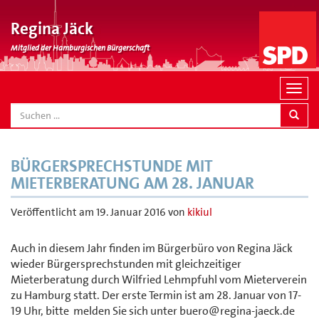
Regina Jäck
Mitglied der Hamburgischen Bürgerschaft
N
a
SEARCH
v
i
g
BÜRGERSPRECHSTUNDE MIT
a
MIETERBERATUNG AM 28. JANUAR
t
i
Veröffentlicht am
19. Januar 2016
von
kikiul
o
n
Auch in diesem Jahr finden im Bürgerbüro von Regina Jäck
wieder Bürgersprechstunden mit gleichzeitiger
Mieterberatung durch Wilfried Lehmpfuhl vom Mieterverein
zu Hamburg statt. Der erste Termin ist am 28. Januar von 17-
19 Uhr, bitte melden Sie sich unter buero@regina-jaeck.de