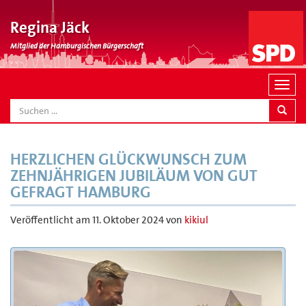
Regina Jäck
Mitglied der Hamburgischen Bürgerschaft
N
a
SEARCH
v
i
g
HERZLICHEN GLÜCKWUNSCH ZUM
a
ZEHNJÄHRIGEN JUBILÄUM VON GUT
t
GEFRAGT HAMBURG
i
o
Veröffentlicht am
11. Oktober 2024
von
kikiul
n