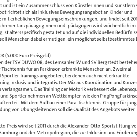
et und ist ein Zusammenschluss von Künstlerinnen und Künstlern
t richtet sich als inklusives Bewegungsangebot an Kinder und
e mit erheblichen Bewegungseinschränkungen, und findet seit 201
erfahrener Tanzpädagoginnen und -pädagogen wird wöchentlich im
ist altersspezifisch gestaltet und auf die individuellen Bedürfnis
d soll Menschen dabei ermutigen, ein möglichst selbstbestimmtes
(5.000 Euro Preisgeld)
en der TSV DUWO 08, des Lemsahler SV und SV Bergstedt besteh
9 Tischtennis für an Parkinson erkrankte Menschen an. Zweimal
Sportler Trainings angeboten, bei denen auch nicht erkrankte
ining inklusiv und integrativ. Der Mix aus Koordination und Konze
zu verlangsamen. Das Training der Motorik verbessert die Lebensqu
nen und Sportler nehmen an Wettkämpfen wie den PingPongParkins
ten teil. Mit dem Aufbau einer Para-Tischtennis-Gruppe für jung
dung von Übungsleitenden soll die Qualität des Angebots weiter
o-Preis wird seit 2011 durch die Alexander-Otto-Sportstiftung v
 Hamburg und der Metropolregion, die zur Inklusion und Förderun