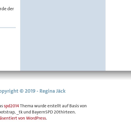
rde der
opyright © 2019 - Regina Jäck
as
spd2014
Thema wurde erstellt auf Basis von
otstrap, _tk und BayernSPD 20thirteen.
äsentiert von WordPress
.