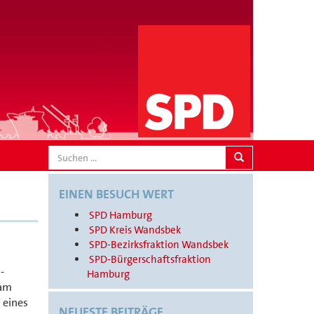
SEARCH
EINEN BESUCH WERT
SPD Hamburg
SPD Kreis Wandsbek
SPD-Bezirksfraktion Wandsbek
SPD-Bürgerschaftsfraktion
-
Hamburg
 am
 eines
NEUESTE BEITRÄGE