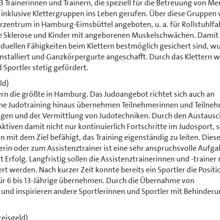
13 Trainerinnen und Trainern, die speziell für die Betreuung von M
inklusive Klettergruppen ins Leben gerufen. Über diese Gruppen
rzentrum in Hamburg-Eimsbüttel angeboten, u. a. für Rollstuhlfah
e Sklerose und Kinder mit angeborenen Muskelschwächen. Damit 
iduellen Fähigkeiten beim Klettern bestmöglich gesichert sind, w
 installiert und Ganzkörpergurte angeschafft. Durch das Klettern 
 Sportler stetig gefördert.
ld)
dern die größte in Hamburg. Das Judoangebot richtet sich auch an
ine Judotraining hinaus übernehmen Teilnehmerinnen und Teilne
en und der Vermittlung von Judotechniken. Durch den Austausc
ktiven damit nicht nur kontinuierlich Fortschritte im Judosport,
 mit dem Ziel befähigt, das Training eigenständig zu leiten. Dies
in oder zum Assistenztrainer ist eine sehr anspruchsvolle Aufgab
t Erfolg. Langfristig sollen die Assistenztrainerinnen und -trainer
rt werden. Nach kurzer Zeit konnte bereits ein Sportler die Positi
 für 6 bis 13-Jährige übernehmen. Durch die Übernahme von
und inspirieren andere Sportlerinnen und Sportler mit Behinder
reisgeld)