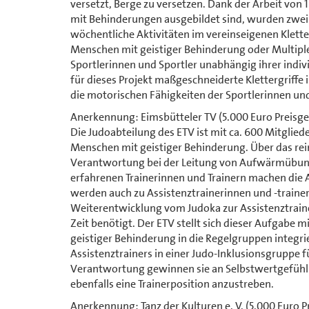
versetzt, Berge zu versetzen. Dank der Arbeit von 
mit Behinderungen ausgebildet sind, wurden zwei 
wöchentliche Aktivitäten im vereinseigenen Klette
Menschen mit geistiger Behinderung oder Multipl
Sportlerinnen und Sportler unabhängig ihrer indiv
für dieses Projekt maßgeschneiderte Klettergriffe
die motorischen Fähigkeiten der Sportlerinnen und
Anerkennung: Eimsbütteler TV (5.000 Euro Preisge
Die Judoabteilung des ETV ist mit ca. 600 Mitglie
Menschen mit geistiger Behinderung. Über das re
Verantwortung bei der Leitung von Aufwärmübung
erfahrenen Trainerinnen und Trainern machen die A
werden auch zu Assistenztrainerinnen und -trainern
Weiterentwicklung vom Judoka zur Assistenztrainer
Zeit benötigt. Der ETV stellt sich dieser Aufgabe mi
geistiger Behinderung in die Regelgruppen integrie
Assistenztrainers in einer Judo-Inklusionsgruppe
Verantwortung gewinnen sie an Selbstwertgefühl 
ebenfalls eine Trainerposition anzustreben.
Anerkennung: Tanz der Kulturen e. V. (5.000 Euro P