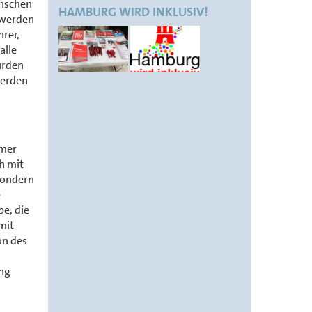
enschen
HAMBURG WIRD INKLUSIV!
 werden
rer,
alle
urden
werden
hmer
h mit
 sondern
e
e, die
 mit
on des
ung