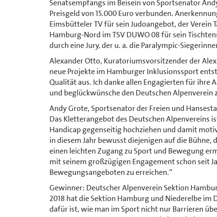
Senatsempfangs im Beisein von Sportsenator Andy 
Preisgeld von 15.000 Euro verbunden. Anerkennung
Eimsbütteler TV für sein Judoangebot, der Verein 
Hamburg-Nord im TSV DUWO 08 für sein Tischtenn
durch eine Jury, der u. a. die Paralympic-Siegerin
Alexander Otto, Kuratoriumsvorsitzender der Alexan
neue Projekte im Hamburger Inklusionssport entst
Qualität aus. Ich danke allen Engagierten für ihre 
und beglückwünsche den Deutschen Alpenverein z
Andy Grote, Sportsenator der Freien und Hansesta
Das Kletterangebot des Deutschen Alpenvereins is
Handicap gegenseitig hochziehen und damit motivie
in diesem Jahr bewusst diejenigen auf die Bühne,
einen leichten Zugang zu Sport und Bewegung ermö
mit seinem großzügigen Engagement schon seit Ja
Bewegungsangeboten zu erreichen.“
Gewinner: Deutscher Alpenverein Sektion Hamburg
2018 hat die Sektion Hamburg und Niederelbe im De
dafür ist, wie man im Sport nicht nur Barrieren 