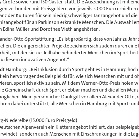
Grote sowie rund 150 Gästen statt. Die Auszeichnung ist mit ei
en verbunden mit Preisgeldern von jeweils 5.000 Euro erhielten 
Tanz der Kulturen für sein niedrigschwelliges Tanzangebot und die
isangebot für an Parkinson erkrankte Menschen. Die Auswahl er
nen Edina Müller und Dorothee Vieth angehörten.
der-Otto-Sportstiftung: „Es ist großartig, dass von Jahr zu Jahr 
ehen. Die eingereichten Projekte zeichnen sich zudem durch eine
Arbeit, mit der sie zur Teilhabe behinderter Menschen im Sport bei
u diesem innovativen Angebot.“
dt Hamburg: „Bei Inklusion durch Sport geht es in Hamburg hoch 
t ein hervorragendes Beispiel dafür, wie sich Menschen mit und o
ren, sportlich aktiv zu sein. Mit dem Werner-Otto-Preis holen w
 die Gemeinschaft durch Sport erlebbar machen und die allen Men
glichen. Mein persönlicher Dank gilt vor allem Alexander Otto, 
hren dabei unterstützt, alle Menschen in Hamburg mit Sport- un
-Niederelbe (15.000 Euro Preisgeld)
utschen Alpenverein ein Kletterangebot initiiert, das beispielg
überwindet, sondern auch Menschen mit Einschränkungen in die Lag