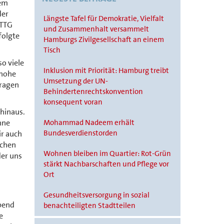
nem
der
Längste Tafel für Demokratie, Vielfalt
 TTG
und Zusammenhalt versammelt
folgte
Hamburgs Zivilgesellschaft an einem
Tisch
so viele
Inklusion mit Priorität: Hamburg treibt
 hohe
Umsetzung der UN-
tragen
Behindertenrechtskonvention
konsequent voran
hinaus.
hne
Mohammad Nadeem erhält
Bundesverdienstorden
ir auch
schen
Wohnen bleiben im Quartier: Rot-Grün
der uns
stärkt Nachbarschaften und Pflege vor
d
Ort
Gesundheitsversorgung in sozial
ebend
benachteiligten Stadtteilen
e