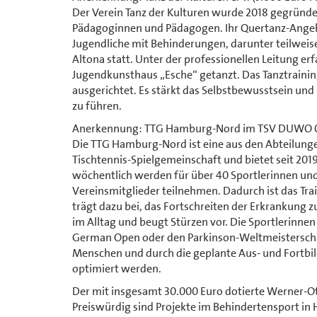
Der Verein Tanz der Kulturen wurde 2018 gegründ
Pädagoginnen und Pädagogen. Ihr Quertanz-Angebo
Jugendliche mit Behinderungen, darunter teilweis
Altona statt. Unter der professionellen Leitung 
Jugendkunsthaus „Esche“ getanzt. Das Tanztraining 
ausgerichtet. Es stärkt das Selbstbewusstsein un
zu führen.
Anerkennung: TTG Hamburg-Nord im TSV DUWO 08 
Die TTG Hamburg-Nord ist eine aus den Abteilung
Tischtennis-Spielgemeinschaft und bietet seit 201
wöchentlich werden für über 40 Sportlerinnen und 
Vereinsmitglieder teilnehmen. Dadurch ist das Tra
trägt dazu bei, das Fortschreiten der Erkrankung 
im Alltag und beugt Stürzen vor. Die Sportlerin
German Open oder den Parkinson-Weltmeisterschaf
Menschen und durch die geplante Aus- und Fortbil
optimiert werden.
Der mit insgesamt 30.000 Euro dotierte Werner-Ott
Preiswürdig sind Projekte im Behindertensport in