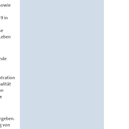
 sowie
9 in
se
 Leben
ende
ntration
alität
on
e
ergeben.
g von