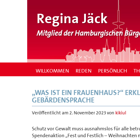
Regina Jäck
Mitglied der Hamburgischen Bürg
WILLKOMMEN
REDEN
PERSÖNLICH
T
„WAS IST EIN FRAUENHAUS?“ ERK
GEBÄRDENSPRACHE
Veröffentlicht am
2. November 2023
von
kikiul
Schutz vor Gewalt muss ausnahmslos für alle betro
Spendenaktion „Fest und Festlich – Weihnachten mit