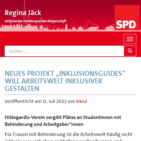
Regina Jäck
Mitglied der Hamburgischen Bürgerschaft
N
a
SEARCH
v
i
g
NEUES PROJEKT „INKLUSIONSGUIDES”
a
WILL ARBEITSWELT INKLUSIVER
t
GESTALTEN
i
o
Veröffentlicht am
12. Juli 2022
von
kikiul
n
Hildegardis-Verein vergibt Plätze an Studentinnen mit
Behinderung und Arbeitgeber*innen
Für Frauen mit Behinderung ist die Arbeitswelt häufig nicht