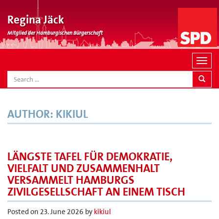
Regina Jäck
Mitglied der Hamburgischen Bürgerschaft
N
a
SEARCH
v
i
g
AUTHOR:
KIKIUL
a
t
i
o
LÄNGSTE TAFEL FÜR DEMOKRATIE,
n
VIELFALT UND ZUSAMMENHALT
VERSAMMELT HAMBURGS
ZIVILGESELLSCHAFT AN EINEM TISCH
Posted on
23. June 2026
by
kikiul