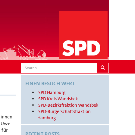
SEARCH
EINEN BESUCH WERT
SPD Hamburg
SPD Kreis Wandsbek
SPD-Bezirksfraktion Wandsbek
SPD-Bürgerschaftsfraktion
:innen
Hamburg
d Uwe
 für
RECENT POSTS