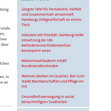
adung
Längste Tafel für Demokratie, Vielfalt
und Zusammenhalt versammelt
Hamburgs Zivilgesellschaft an einem
Tisch
runde,
en,
Inklusion mit Priorität: Hamburg treibt
einer
Umsetzung der UN-
 über
Behindertenrechtskonvention
konsequent voran
Mohammad Nadeem erhält
dchen
Bundesverdienstorden
Wohnen bleiben im Quartier: Rot-Grün
en, in
stärkt Nachbarschaften und Pflege vor
se an
Ort
Gesundheitsversorgung in sozial
benachteiligten Stadtteilen