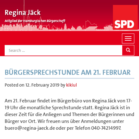
Regina Jäck
Mitglied der Hamburgischen Bürgerschaft
N
a
SEARCH
v
i
g
BÜRGERSPRECHSTUNDE AM 21. FEBRUAR
a
t
Posted on
12. February 2019
by
kikiul
i
o
Am 21. Februar findet im Bürgerbüro von Regina Jäck von 17-
n
19 Uhr die monatliche Sprechstunde statt. Regina Jäck ist in
dieser Zeit für die Anliegen und Themen der Bürgerinnen und
Bürger vor Ort. Wir freuen uns über Anmeldungen unter
buero@regina-jaeck.de oder per Telefon 040-74214997.